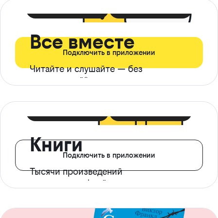
399 ₽ в мес
21 ₽ в день
Все вместе
Подключить в приложении
Читайте и слушайте — без
ограничений*
299 ₽ в мес
14 ₽ в день
Книги
Подключить в приложении
Тысячи произведений
с доступом офлайн