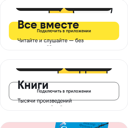
399 ₽ в мес
21 ₽ в день
Все вместе
Подключить в приложении
Читайте и слушайте — без
ограничений*
299 ₽ в мес
14 ₽ в день
Книги
Подключить в приложении
Тысячи произведений
с доступом офлайн