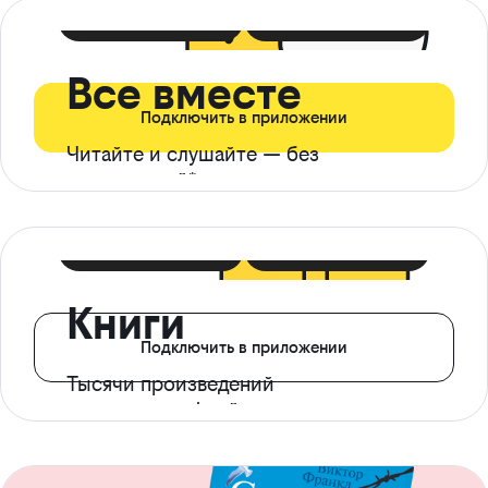
399 ₽ в мес
21 ₽ в день
Все вместе
Подключить в приложении
Читайте и слушайте — без
ограничений*
299 ₽ в мес
14 ₽ в день
Книги
Подключить в приложении
Тысячи произведений
с доступом офлайн