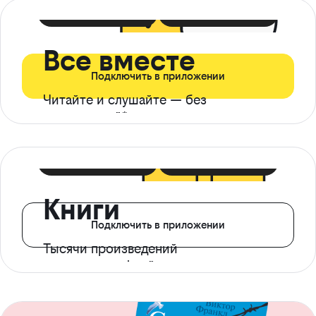
399 ₽ в мес
21 ₽ в день
Все вместе
Подключить в приложении
Читайте и слушайте — без
ограничений*
299 ₽ в мес
14 ₽ в день
Книги
Подключить в приложении
Тысячи произведений
с доступом офлайн