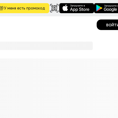
У меня есть промокод
войт