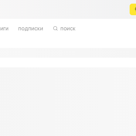
иги
подписки
поиск