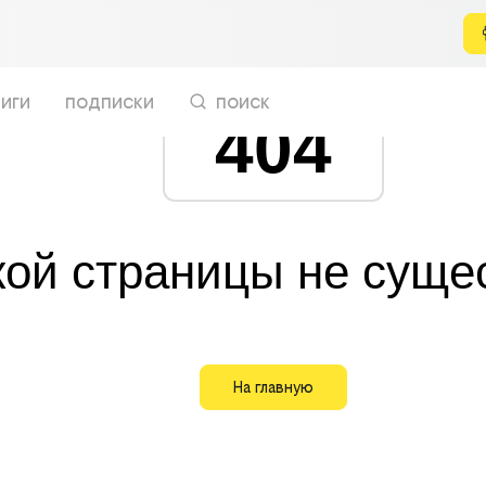
иги
подписки
поиск
404
кой страницы не суще
На главную