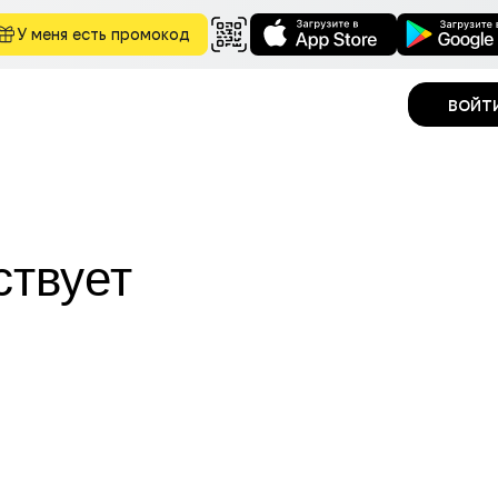
У меня есть промокод
войт
ствует