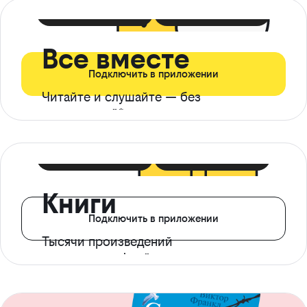
399 ₽ в мес
21 ₽ в день
Все вместе
Подключить в приложении
Читайте и слушайте — без
ограничений*
299 ₽ в мес
14 ₽ в день
Книги
Подключить в приложении
Тысячи произведений
с доступом офлайн