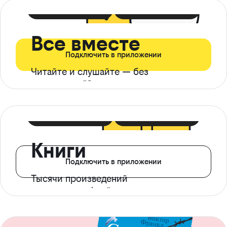
399 ₽ в мес
21 ₽ в день
Все вместе
Подключить в приложении
Читайте и слушайте — без
ограничений*
299 ₽ в мес
14 ₽ в день
Книги
Подключить в приложении
Тысячи произведений
с доступом офлайн