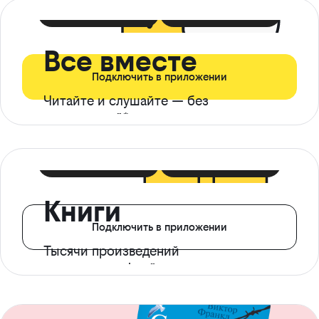
399 ₽ в мес
21 ₽ в день
Все вместе
Подключить в приложении
Читайте и слушайте — без
ограничений*
299 ₽ в мес
14 ₽ в день
Книги
Подключить в приложении
Тысячи произведений
с доступом офлайн