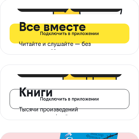
399 ₽ в мес
21 ₽ в день
Все вместе
Подключить в приложении
Читайте и слушайте — без
ограничений*
299 ₽ в мес
14 ₽ в день
Книги
Подключить в приложении
Тысячи произведений
с доступом офлайн