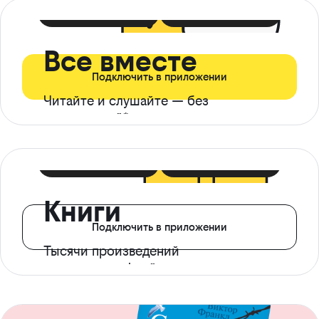
399 ₽ в мес
21 ₽ в день
Все вместе
Подключить в приложении
Читайте и слушайте — без
ограничений*
299 ₽ в мес
14 ₽ в день
Книги
Подключить в приложении
Тысячи произведений
с доступом офлайн