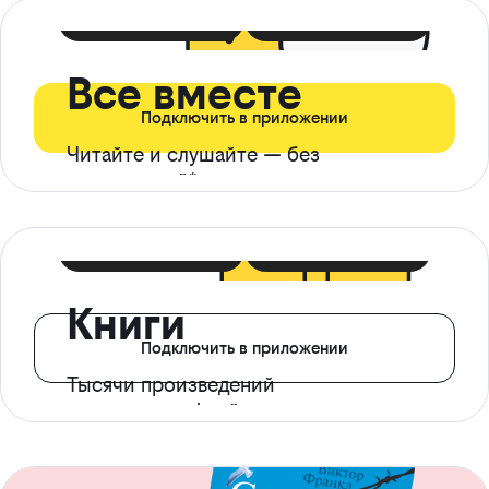
399 ₽ в мес
21 ₽ в день
Все вместе
Подключить в приложении
Читайте и слушайте — без
ограничений*
299 ₽ в мес
14 ₽ в день
Книги
Подключить в приложении
Тысячи произведений
с доступом офлайн