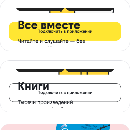
399 ₽ в мес
21 ₽ в день
Все вместе
Подключить в приложении
Читайте и слушайте — без
ограничений*
299 ₽ в мес
14 ₽ в день
Книги
Подключить в приложении
Тысячи произведений
с доступом офлайн