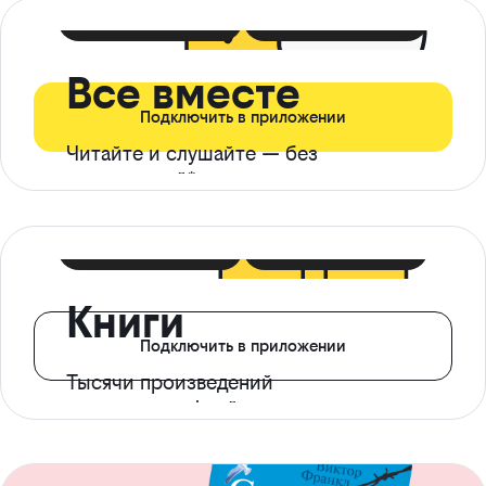
399 ₽ в мес
21 ₽ в день
Все вместе
Подключить в приложении
Читайте и слушайте — без
ограничений*
299 ₽ в мес
14 ₽ в день
Книги
Подключить в приложении
Тысячи произведений
с доступом офлайн