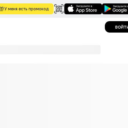
У меня есть промокод
войт