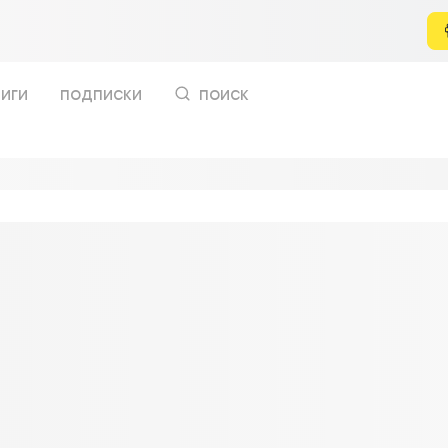
иги
подписки
поиск