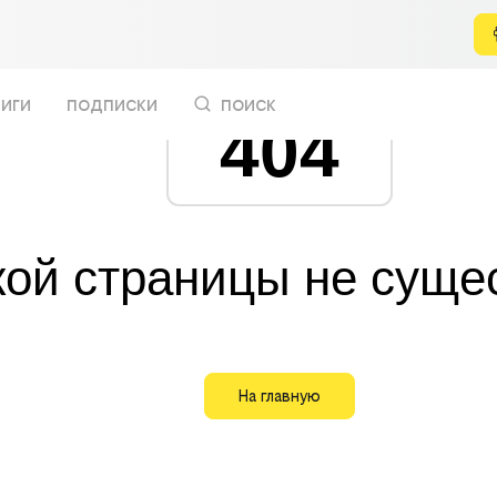
иги
подписки
поиск
404
кой страницы не суще
На главную