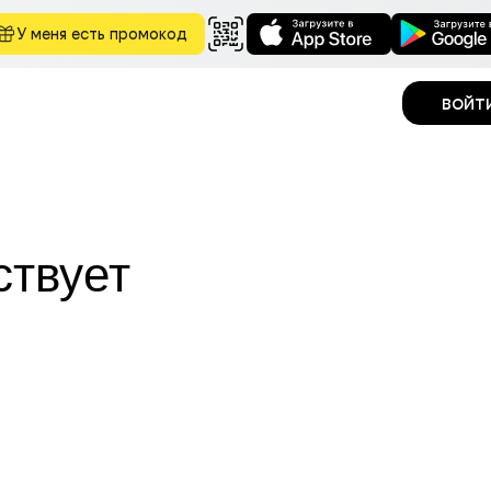
У меня есть промокод
войт
ствует