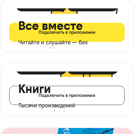
399 ₽ в мес
21 ₽ в день
Все вместе
Подключить в приложении
Читайте и слушайте — без
ограничений*
299 ₽ в мес
14 ₽ в день
Книги
Подключить в приложении
Тысячи произведений
с доступом офлайн