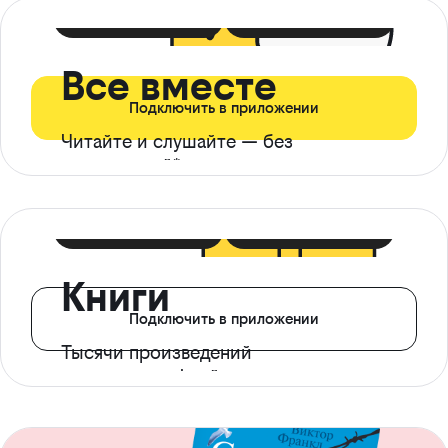
399 ₽ в мес
21 ₽ в день
Все вместе
Подключить в приложении
Читайте и слушайте — без
ограничений*
299 ₽ в мес
14 ₽ в день
Книги
Подключить в приложении
Тысячи произведений
с доступом офлайн