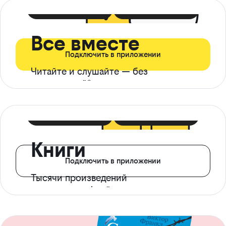
399 ₽ в мес
21 ₽ в день
Все вместе
Подключить в приложении
Читайте и слушайте — без
ограничений*
299 ₽ в мес
14 ₽ в день
Книги
Подключить в приложении
Тысячи произведений
с доступом офлайн