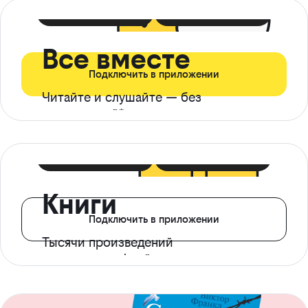
399 ₽ в мес
21 ₽ в день
Все вместе
Подключить в приложении
Читайте и слушайте — без
ограничений*
299 ₽ в мес
14 ₽ в день
Книги
Подключить в приложении
Тысячи произведений
с доступом офлайн