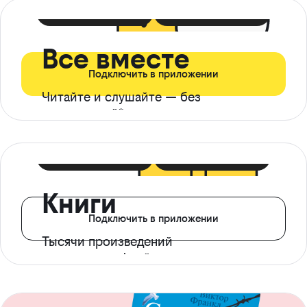
399 ₽ в мес
21 ₽ в день
Все вместе
Подключить в приложении
Читайте и слушайте — без
ограничений*
299 ₽ в мес
14 ₽ в день
Книги
Подключить в приложении
Тысячи произведений
с доступом офлайн