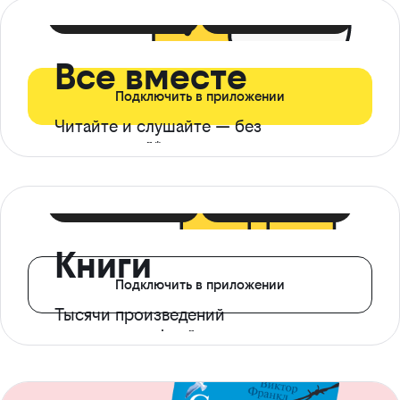
399 ₽ в мес
21 ₽ в день
Все вместе
Подключить в приложении
Читайте и слушайте — без
ограничений*
299 ₽ в мес
14 ₽ в день
Книги
Подключить в приложении
Тысячи произведений
с доступом офлайн