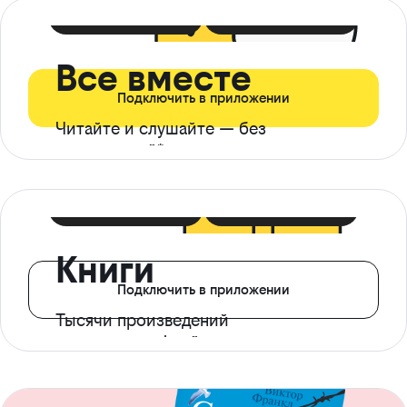
399 ₽ в мес
21 ₽ в день
Все вместе
Подключить в приложении
Читайте и слушайте — без
ограничений*
299 ₽ в мес
14 ₽ в день
Книги
Подключить в приложении
Тысячи произведений
с доступом офлайн