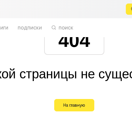
иги
подписки
поиск
404
кой страницы не суще
На главную