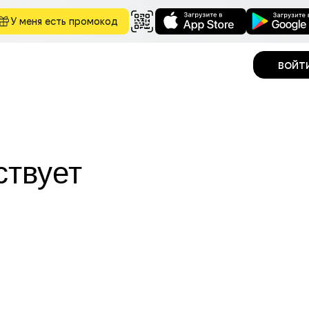
У меня есть промокод
войт
ствует