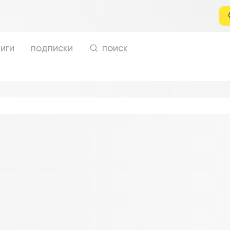
иги
подписки
поиск