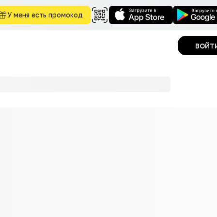
У меня есть промокод
войт