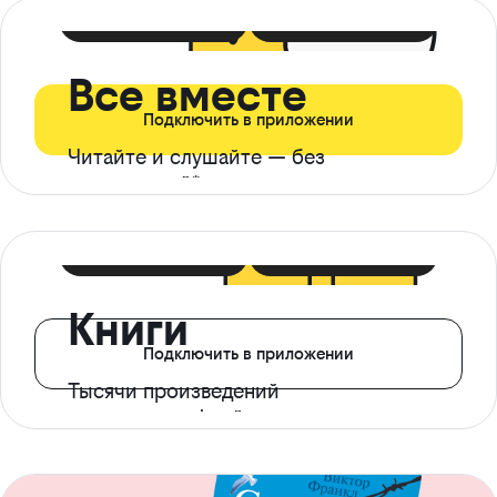
399 ₽ в мес
21 ₽ в день
Все вместе
Подключить в приложении
Читайте и слушайте — без
ограничений*
299 ₽ в мес
14 ₽ в день
Книги
Подключить в приложении
Тысячи произведений
с доступом офлайн