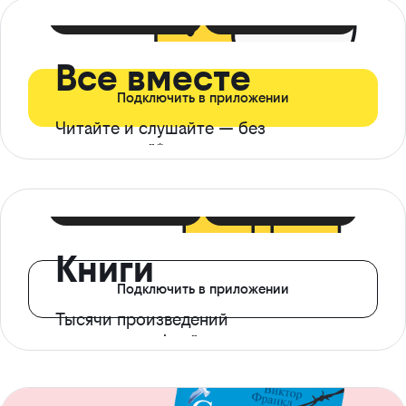
399 ₽ в мес
21 ₽ в день
Все вместе
Подключить в приложении
Читайте и слушайте — без
ограничений*
299 ₽ в мес
14 ₽ в день
Книги
Подключить в приложении
Тысячи произведений
с доступом офлайн