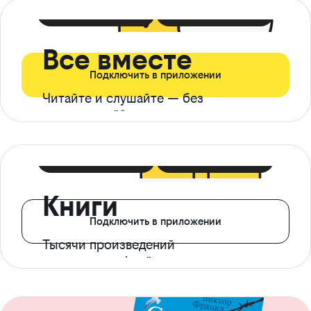
399 ₽ в мес
21 ₽ в день
Все вместе
Подключить в приложении
Читайте и слушайте — без
ограничений*
299 ₽ в мес
14 ₽ в день
Книги
Подключить в приложении
Тысячи произведений
с доступом офлайн