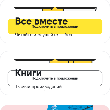
399 ₽ в мес
21 ₽ в день
Все вместе
Подключить в приложении
Читайте и слушайте — без
ограничений*
299 ₽ в мес
14 ₽ в день
Книги
Подключить в приложении
Тысячи произведений
с доступом офлайн