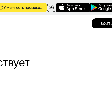
У меня есть промокод
войт
ствует