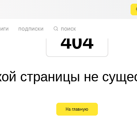
иги
подписки
поиск
404
кой страницы не суще
На главную