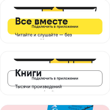
399 ₽ в мес
21 ₽ в день
Все вместе
Подключить в приложении
Читайте и слушайте — без
ограничений*
299 ₽ в мес
14 ₽ в день
Книги
Подключить в приложении
Тысячи произведений
с доступом офлайн