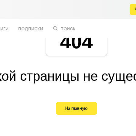
иги
подписки
поиск
404
кой страницы не суще
На главную