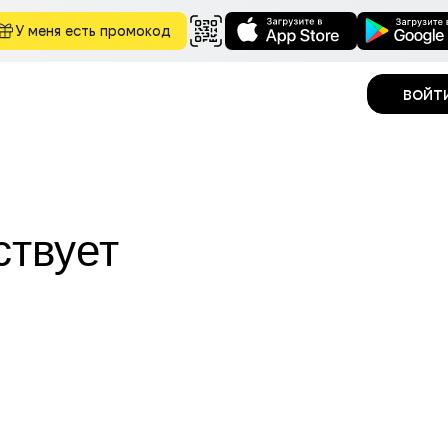
У меня есть промокод
войт
ствует