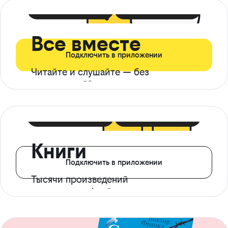
399 ₽ в мес
21 ₽ в день
Все вместе
Подключить в приложении
Читайте и слушайте — без
ограничений*
299 ₽ в мес
14 ₽ в день
Книги
Подключить в приложении
Тысячи произведений
с доступом офлайн