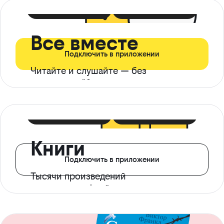
399 ₽ в мес
21 ₽ в день
Все вместе
Подключить в приложении
Читайте и слушайте — без
ограничений*
299 ₽ в мес
14 ₽ в день
Книги
Подключить в приложении
Тысячи произведений
с доступом офлайн