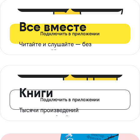
399 ₽ в мес
21 ₽ в день
Все вместе
Подключить в приложении
Читайте и слушайте — без
ограничений*
299 ₽ в мес
14 ₽ в день
Книги
Подключить в приложении
Тысячи произведений
с доступом офлайн