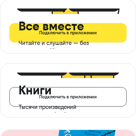
399 ₽ в мес
21 ₽ в день
Все вместе
Подключить в приложении
Читайте и слушайте — без
ограничений*
299 ₽ в мес
14 ₽ в день
Книги
Подключить в приложении
Тысячи произведений
с доступом офлайн