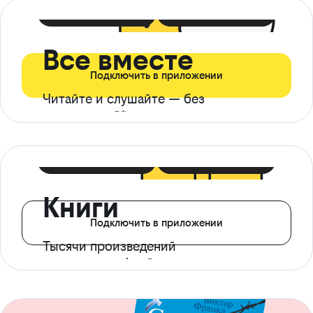
399 ₽ в мес
21 ₽ в день
Все вместе
Подключить в приложении
Читайте и слушайте — без
ограничений*
299 ₽ в мес
14 ₽ в день
Книги
Подключить в приложении
Тысячи произведений
с доступом офлайн