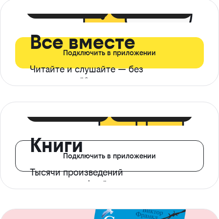
399 ₽ в мес
21 ₽ в день
Все вместе
Подключить в приложении
Читайте и слушайте — без
ограничений*
299 ₽ в мес
14 ₽ в день
Книги
Подключить в приложении
Тысячи произведений
с доступом офлайн