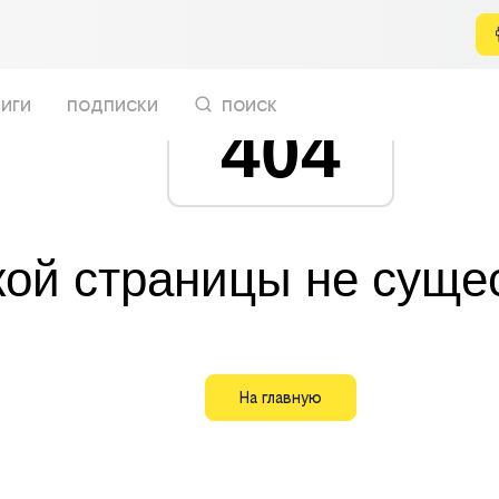
иги
подписки
поиск
404
кой страницы не суще
На главную