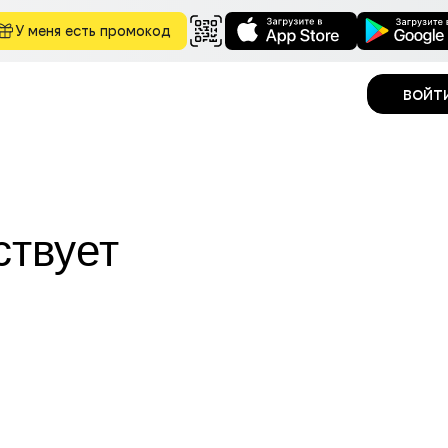
У меня есть промокод
войт
ствует