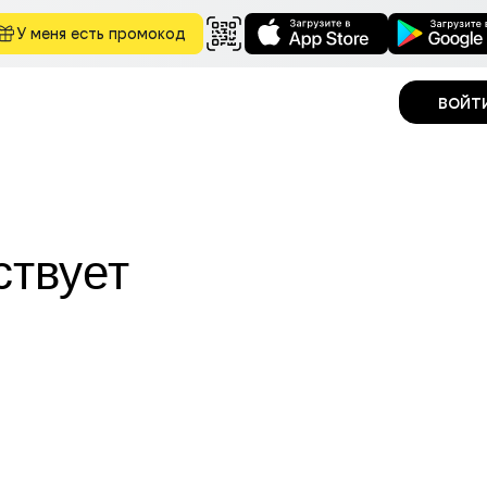
У меня есть промокод
войт
ствует