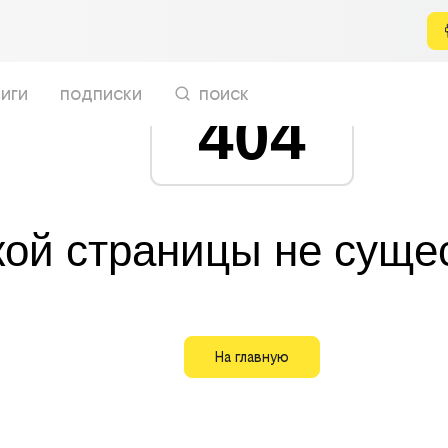
иги
подписки
поиск
404
кой страницы не суще
На главную