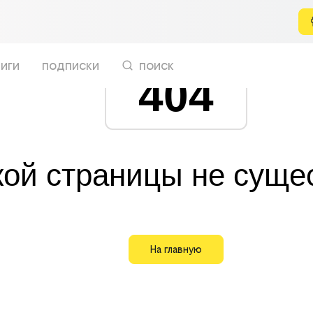
иги
подписки
поиск
404
кой страницы не суще
На главную