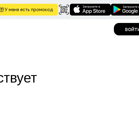
У меня есть промокод
войт
ствует