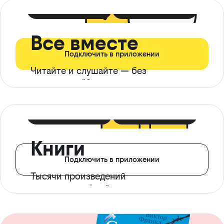
399 ₽ в мес
21 ₽ в день
Все вместе
Подключить в приложении
Читайте и слушайте — без
ограничений*
299 ₽ в мес
14 ₽ в день
Книги
Подключить в приложении
Тысячи произведений
с доступом офлайн