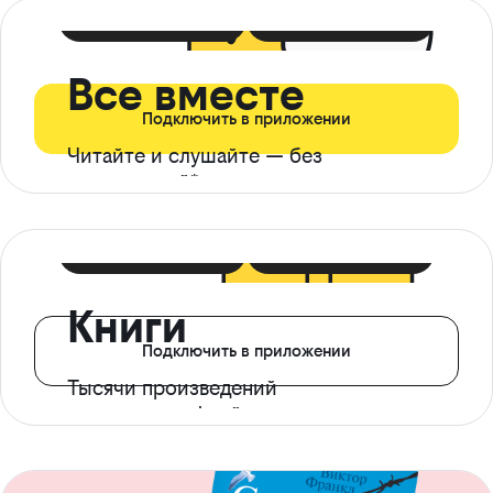
399 ₽ в мес
21 ₽ в день
Все вместе
Подключить в приложении
Читайте и слушайте — без
ограничений*
299 ₽ в мес
14 ₽ в день
Книги
Подключить в приложении
Тысячи произведений
с доступом офлайн