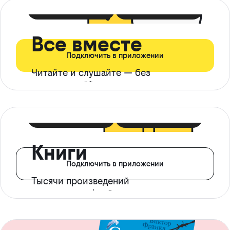
399 ₽ в мес
21 ₽ в день
Все вместе
Подключить в приложении
Читайте и слушайте — без
ограничений*
299 ₽ в мес
14 ₽ в день
Книги
Подключить в приложении
Тысячи произведений
с доступом офлайн