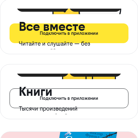
399 ₽ в мес
21 ₽ в день
Все вместе
Подключить в приложении
Читайте и слушайте — без
ограничений*
299 ₽ в мес
14 ₽ в день
Книги
Подключить в приложении
Тысячи произведений
с доступом офлайн