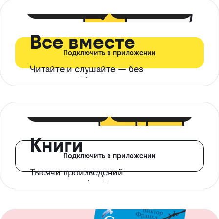
399 ₽ в мес
21 ₽ в день
Все вместе
Подключить в приложении
Читайте и слушайте — без
ограничений*
299 ₽ в мес
14 ₽ в день
Книги
Подключить в приложении
Тысячи произведений
с доступом офлайн