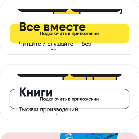
399 ₽ в мес
21 ₽ в день
Все вместе
Подключить в приложении
Читайте и слушайте — без
ограничений*
299 ₽ в мес
14 ₽ в день
Книги
Подключить в приложении
Тысячи произведений
с доступом офлайн