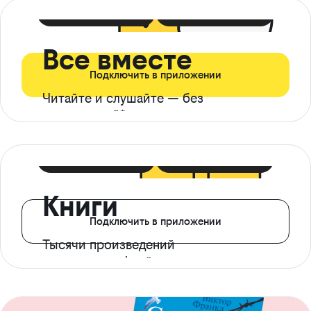
399 ₽ в мес
21 ₽ в день
Все вместе
Подключить в приложении
Читайте и слушайте — без
ограничений*
299 ₽ в мес
14 ₽ в день
Книги
Подключить в приложении
Тысячи произведений
с доступом офлайн