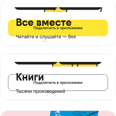
399 ₽ в мес
21 ₽ в день
Все вместе
Подключить в приложении
Читайте и слушайте — без
ограничений*
299 ₽ в мес
14 ₽ в день
Книги
Подключить в приложении
Тысячи произведений
с доступом офлайн