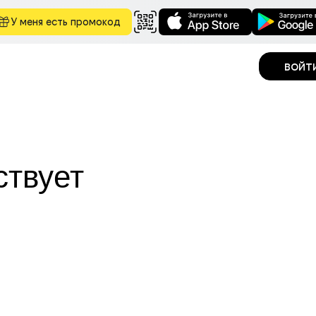
У меня есть промокод
войт
ствует