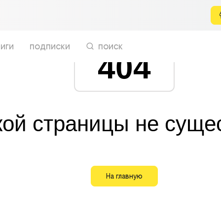
иги
подписки
поиск
404
кой страницы не суще
На главную